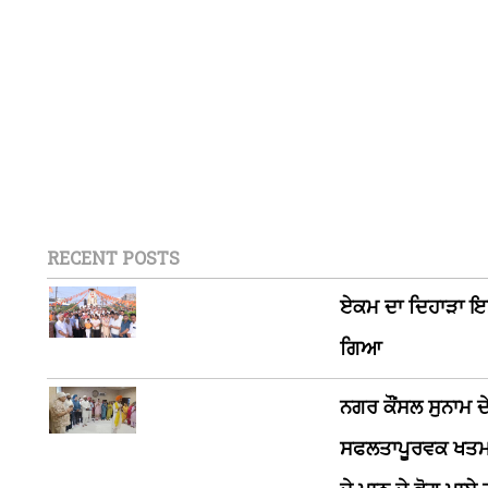
RECENT POSTS
ਏਕਮ ਦਾ ਦਿਹਾੜਾ ਇਸ
ਗਿਆ
ਨਗਰ ਕੌਂਸਲ ਸੁਨਾਮ ਦ
ਸਫਲਤਾਪੂਰਵਕ ਖਤਮ ਹੋ