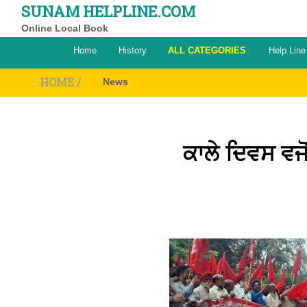
SUNAM HELPLINE.COM
Online Local Book
Home
History
ALL CATEGORIES
Help Line
HOME /
News
ਕਾਲੇ ਦਿਵਸ ਵਜ