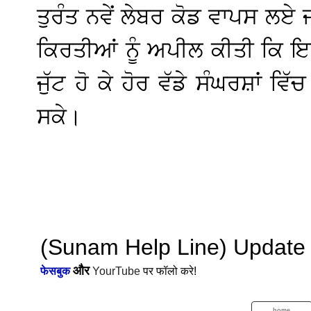
ਤੁਰੰਤ ਨਵੇਂ ਲੇਬਰ ਕੋਡ ਵਾਪਸ ਲਏ
ਕਿਰਤੀਆਂ ਨੂੰ ਅਪੀਲ ਕੀਤੀ ਕਿ ਇਨ੍
ਜੁੱਟ ਹੋ ਕੇ ਹੋਰ ਵੱਡੇ ਸੰਘਰਸ਼ਾਂ ਵਿ
ਸਕੇ।
(Sunam Help Line) Update से ज
और
फेसबुक
YourTube
पर फॉलो करे!
home