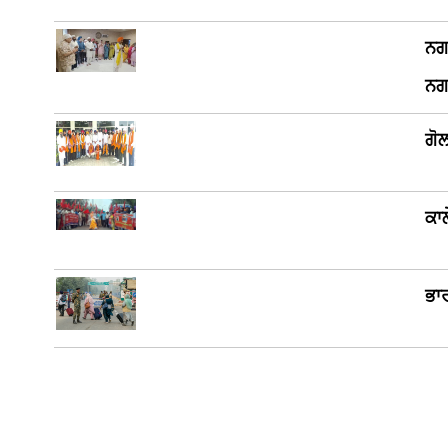
ਨਗ
ਨਗ
ਗੋ
ਕਾ
ਭਾ