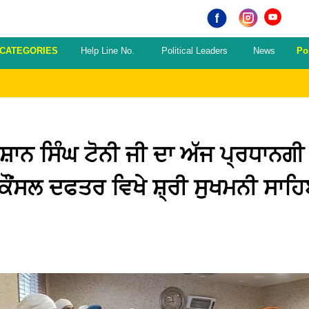
 CATEGORIES
Help Line No.
Political Leaders
News
Po
ਨਿਸ਼ਾਨ ਸਿੰਘ ਟੋਨੀ ਜੀ ਦਾ ਅੱਜ ਪ੍ਰਧਾ
 ਕੌਂਸਲ ਦਫਤਰ ਵਿਖੇ ਸ਼੍ਰੀ ਸੁਖਮਨੀ ਸਾਹਿ