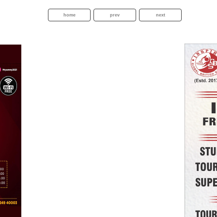
home
prev
next