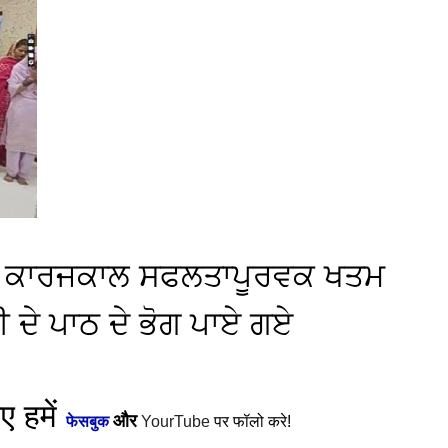
ਾਨਗੀ ਕਾਰਜਕਾਲ ਸਫਲਤਾਪੂਰਵਕ ਖਤਮ
ੀ ਦੇ ਪਾਠ ਦੇ ਭੋਗ ਪਾਏ ਗਏ
 हमें
और
फेसबुक
YourTube
पर फॉलो करे!