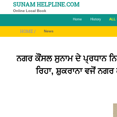
SUNAM HELPLINE.COM
Online Local Book
Home
History
ALL
HOME /
News
ਨਗਰ ਕੌਂਸਲ ਸੁਨਾਮ ਦੇ ਪ੍ਰਧਾਨ 
ਰਿਹਾ, ਸ਼ੁਕਰਾਨਾ ਵਜੋਂ ਨਗਰ