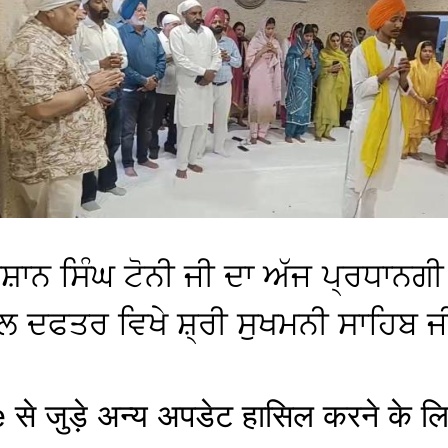
ਨਿਸ਼ਾਨ ਸਿੰਘ ਟੋਨੀ ਜੀ ਦਾ ਅੱਜ ਪ੍ਰਧ
ਂਸਲ ਦਫਤਰ ਵਿਖੇ ਸ਼੍ਰੀ ਸੁਖਮਨੀ ਸਾਹਿਬ ਜ
जुड़े अन्य अपडेट हासिल करने के लिए